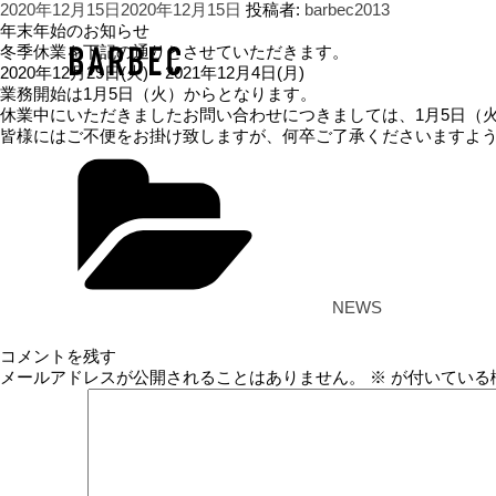
投
2020年12月15日
2020年12月15日
投稿者:
barbec2013
稿
年末年始のお知らせ
日:
冬季休業を下記の通りとさせていただきます。
2020年12月29日(火)～2021年12月4日(月)
業務開始は1月5日（火）からとなります。
休業中にいただきましたお問い合わせにつきましては、1月5日（
皆様にはご不便をお掛け致しますが、何卒ご了承くださいますよ
カ
テ
ゴ
リ
ー
NEWS
コメントを残す
メールアドレスが公開されることはありません。
※
が付いている